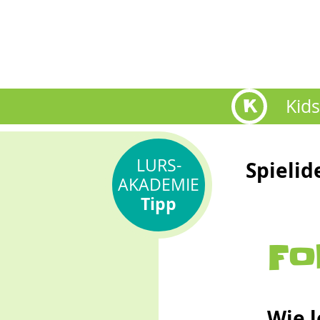
K
Kids
LURS-
Spielid
AKADEMIE
Tipp
Fo
Wie 