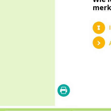
merk
diese
Seite
drucken