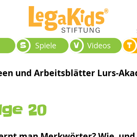
S
V
T
Spiele
Videos
een und Arbeitsblätter Lurs-Ak
lge 20
lernt man Merkwörter? Wie un