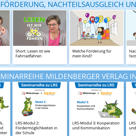
FÖRDERUNG, NACHTEILSAUSGLEICH UN
Short: Lesen ist wie
Welche Förderung für
Nac
Fahrradfahren
mein Kind?
Not
EMINARREIHE MILDENBERGER VERLAG I
k,
LRS-Modul 2:
LRS-Modul 3: Kooperation
LRS
nd
Fördermöglichkeiten in
und Kommunikation
und
iten
der Schule