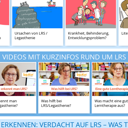
Ursachen von LRS /
Krankheit, Behinderung,
Lit
n
Legasthenie
Entwicklungsproblem?
VIDEOS MIT KURZINFOS RUND UM LRS
kennt man
Was hilft bei
Was macht eine gu
gasthenie?
LRS/Legasthenie?
Lerntherapie aus?
 ERKENNEN: VERDACHT AUF LRS – WAS 