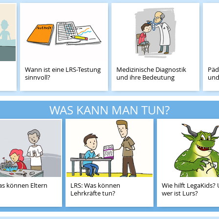
Wann ist eine LRS-Testung
Medizinische Diagnostik
Päd
sinnvoll?
und ihre Bedeutung
und
WAS KANN MAN TUN?
as können Eltern
LRS: Was können
Wie hilft LegaKids?
Lehrkräfte tun?
wer ist Lurs?