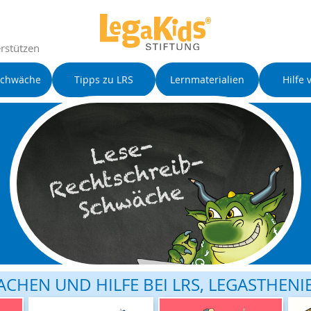
rstützen
schwäche
Tipps zu LRS
Lernmaterialien
Hilfe 
ACHEN UND HILFE BEI LRS, LEGASTHENI