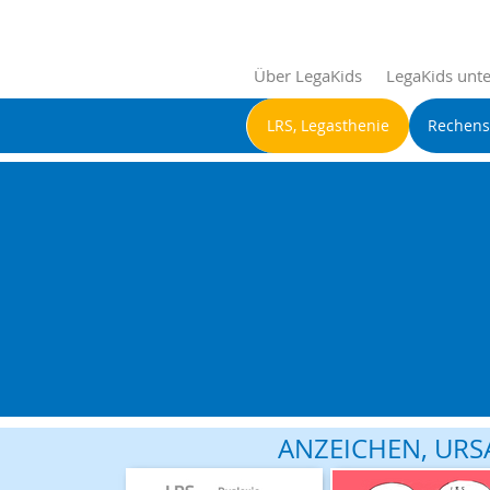
Über LegaKids
LegaKids unte
LRS, Legasthenie
Rechen
ANZEICHEN, URS