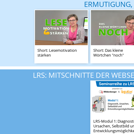
ERMUTIGUNG, 
Short: Lesemotivation
Short: Das kleine
stärken
Wörtchen "noch"
LRS: MITSCHNITTE DER WEBS
LRS-Modul 1: Diagnosti
Ursachen, Selbstbild u
Entwicklungsmöglichke