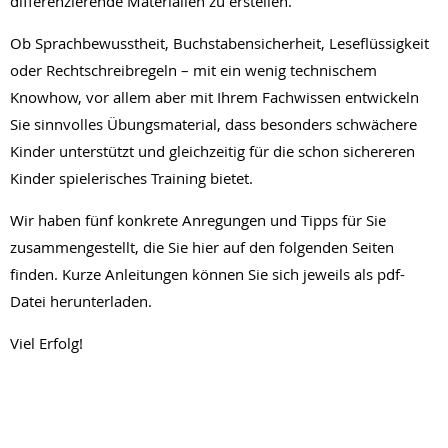
differenzierende Materialien zu erstellen.
Ob Sprachbewusstheit, Buchstabensicherheit, Leseflüssigkeit
oder Rechtschreibregeln – mit ein wenig technischem
Knowhow, vor allem aber mit Ihrem Fachwissen entwickeln
Sie sinnvolles Übungsmaterial, dass besonders schwächere
Kinder unterstützt und gleichzeitig für die schon sichereren
Kinder spielerisches Training bietet.
Wir haben fünf konkrete Anregungen und Tipps für Sie
I
L
zusammengestellt, die Sie hier auf den folgenden Seiten
D
finden. Kurze Anleitungen können Sie sich jeweils als pdf-
t
Datei herunterladen.
U
Viel Erfolg!
L
F
G