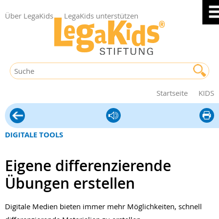
Über LegaKids
LegaKids unterstützen
Startseite
KIDS
Tipps
diese
zu
Seite
DIGITALE TOOLS
LRS
druck
Eigene differenzierende
Übungen erstellen
Digitale Medien bieten immer mehr Möglichkeiten, schnell