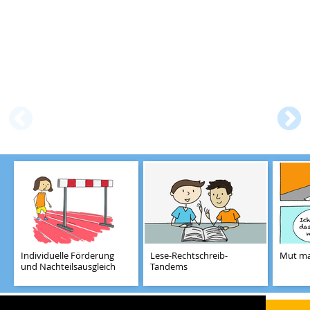
E
Individuelle Förderung
Lese-Rechtschreib-
Mut ma
und Nachteilsausgleich
Tandems