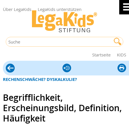
Über LegaKids
LegaKids unterstützen
Startseite
KIDS
Rechenschwäche
diese
Seite
RECHENSCHWÄCHE? DYSKALKULIE?
druck
Begrifflichkeit,
Erscheinungsbild, Definition,
Häufigkeit