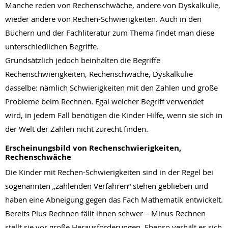
Manche reden von Rechenschwäche, andere von Dyskalkulie,
D
wieder andere von Rechen-Schwierigkeiten. Auch in den
d
Büchern und der Fachliteratur zum Thema findet man diese
K
unterschiedlichen Begriffe.
i
Grundsätzlich jedoch beinhalten die Begriffe
W
Rechenschwierigkeiten, Rechenschwäche, Dyskalkulie
i
dasselbe: nämlich Schwierigkeiten mit den Zahlen und große
o
Probleme beim Rechnen. Egal welcher Begriff verwendet
H
wird, in jedem Fall benötigen die Kinder Hilfe, wenn sie sich in
E
der Welt der Zahlen nicht zurecht finden.
i
Erscheinungsbild von Rechenschwierigkeiten,
r
Rechenschwäche
h
Die Kinder mit Rechen-Schwierigkeiten sind in der Regel bei
G
sogenannten „zählenden Verfahren“ stehen geblieben und
r
haben eine Abneigung gegen das Fach Mathematik entwickelt.
o
Bereits Plus-Rechnen fällt ihnen schwer – Minus-Rechnen
F
stellt sie vor große Herausforderungen. Ebenso verhält es sich