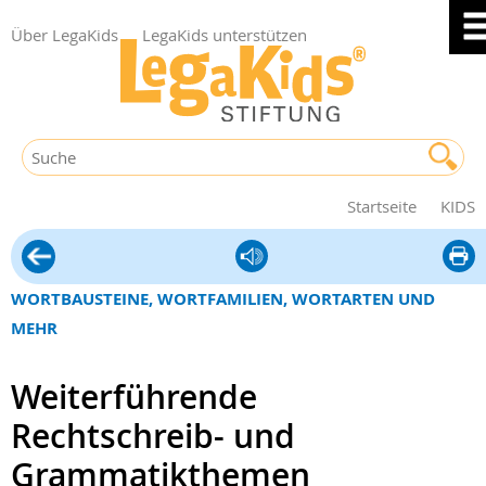
Über LegaKids
LegaKids unterstützen
Startseite
KIDS
Lernmaterialien
diese
Seite
WORTBAUSTEINE, WORTFAMILIEN, WORTARTEN UND
druck
MEHR
Weiterführende
Rechtschreib- und
Grammatikthemen