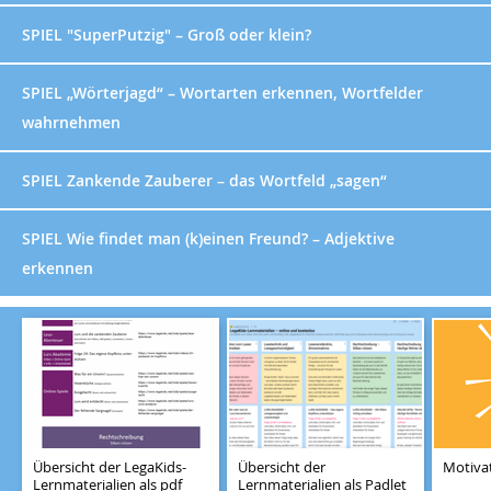
SPIEL "SuperPutzig" – Groß oder klein?
SPIEL „Wörterjagd“ – Wortarten erkennen, Wortfelder
wahrnehmen
SPIEL Zankende Zauberer – das Wortfeld „sagen“
SPIEL Wie findet man (k)einen Freund? – Adjektive
erkennen
Übersicht der LegaKids-
Übersicht der
Motiva
Lernmaterialien als pdf
Lernmaterialien als Padlet