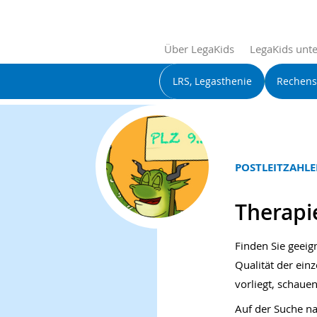
Über LegaKids
LegaKids unte
LRS, Legasthenie
Rechen
POSTLEITZAHLEN
Therapi
Finden Sie geeig
Qualität der ein
vorliegt, schauen
Auf der Suche na