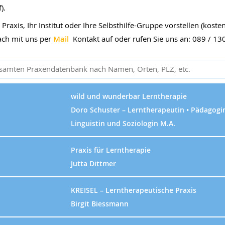
).
Praxis, Ihr Institut oder Ihre Selbsthilfe-Gruppe vorstellen (koste
ach mit uns per
Mail
Kontakt auf oder rufen Sie uns an: 089 / 13
wild und wunderbar Lerntherapie
Doro Schuster – Lerntherapeutin • Pädagogin
Linguistin und Soziologin M.A.
Praxis für Lerntherapie
Jutta Dittmer
KREISEL – Lerntherapeutische Praxis
Birgit Biessmann