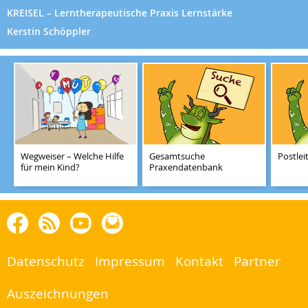
KREISEL – Lerntherapeutische Praxis Lernstärke
Kerstin Schöppler
Wegweiser – Welche Hilfe
Gesamtsuche
Postlei
für mein Kind?
Praxendatenbank
Facebook
Blog
Youtube
Rundbrief
als
bestellen
Datenschutz
Impressum
Kontakt
Partner
RSS
Auszeichnungen