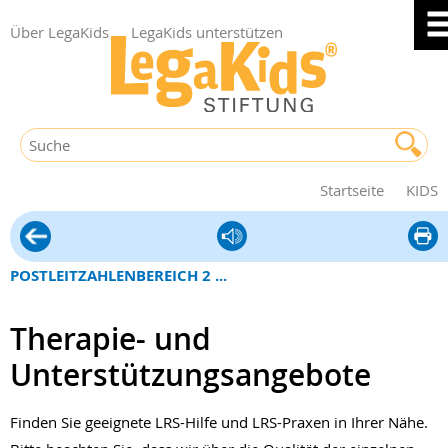
Über LegaKids
LegaKids unterstützen
Startseite
KIDS
Hilfe
diese
vor
Seite
POSTLEITZAHLENBEREICH 2 ...
Ort
druck
Therapie- und
Unterstützungsangebote
Finden Sie geeignete LRS-Hilfe und LRS-Praxen in Ihrer Nähe.